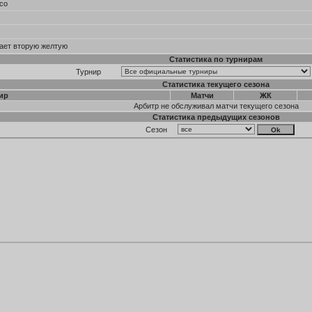
со
дает вторую желтую
Статистика по турнирам
Турнир
Статистика текущего сезона
ир
Матчи
ЖК
Арбитр не обслуживал матчи текущего сезона
Статистика предыдущих сезонов
Сезон