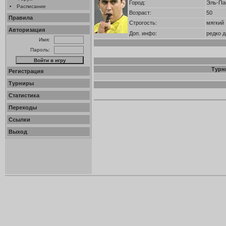
Город:
Эль-Па
•
Расписание
Возраст:
50
Правила
Строгость:
мягкий
Авторизация
Доп. инфо:
редко 
Имя:
Пароль:
Турн
Регистрация
Турниры
Статистика
Переходы
Ссылки
Выход