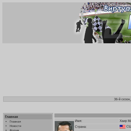
36-й сезон
Главная
Имя:
Хаир М
•
Главная
•
Новости
С
Страна:
•
Форум