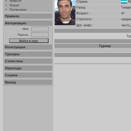
•
Новости
А
Страна:
•
Форум
Город:
Танди
•
Расписание
Возраст:
47
Правила
Строгость:
средн
Авторизация
Доп. инфо:
часто 
Имя:
Пароль:
Ту
Турнир
Регистрация
Турниры
Статистика
Переходы
Ссылки
Выход