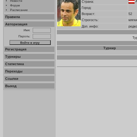
•
Новости
Страна:
•
Форум
Город:
•
Расписание
Возраст:
52
Правила
Строгость:
мягк
Авторизация
Доп. инфо:
редк
Имя:
Пароль:
Ту
Турнир
Регистрация
Турниры
Статистика
Переходы
Ссылки
Выход