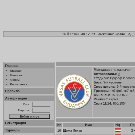
36-й сезон, ИД 12923. Ближайшие матчи - ИД 1
Главная
Менеджер:
не назначен
•
Главная
Автосоставы:
()
•
Новости
Стадион:
Рудолф Илловск
•
Форум
База:
9-й уровень
•
Расписание
Спортшкола:
5-й уровень 
Тренеры:
гл7.фп1.тх7.тк3
Правила
Финансы:
15 883 872
Авторизация
Рейтинг:
скрыт
Сила 11/14:
860/1054
Имя:
Пароль:
Регистрация
№
Имя
Нц
По
Турниры
16
Шома Лекаи
G