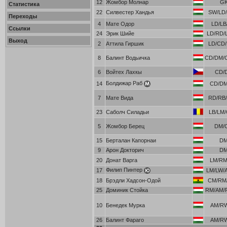
12
Жомбор Молнар
G
Статистика
22
Силвестер Хандья
SW/LD/
Переходы
4
Мате Одор
LD/L
Ссылки
24
Эрик Шийе
LD/RD/
Выход
2
Аттила Гиршик
LD/CD/
8
Балинт Водьичка
CD/DM/
6
Войтех Лахкы
CD/
Болдижар Раб
14
CD/D
7
Мате Вида
RD/RB/
23
Саболч Силадьи
LB/LM/
5
Жомбор Берец
DM/
15
Берталан Капорнаи
D
9
Арон Докторич
D
20
Донат Варга
LM/R
Филип Пинтер
17
LM/LW/
18
Брэдли Хадсон-Одой
CM/RM/
25
Доминик Стойка
RM/AM/
10
Бенедек Мурка
AM/R
26
Балинт Фараго
AM/R