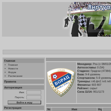
Главная
Менеджер:
Pou
(с 08/01/2
•
Главная
Автосоставы:
0 (54)
•
Новости
Стадион:
Градски (47384)
•
Форум
База:
9-й уровень
•
Расписание
Спортшкола:
5-й уровень 
Тренеры:
гл6.фп2.тх6.тк6
Правила
Финансы:
603 807
Авторизация
Рейтинг:
скрыт
Сила 11/14:
951/1173
Имя:
Пароль:
Регистрация
№
Имя
Нц