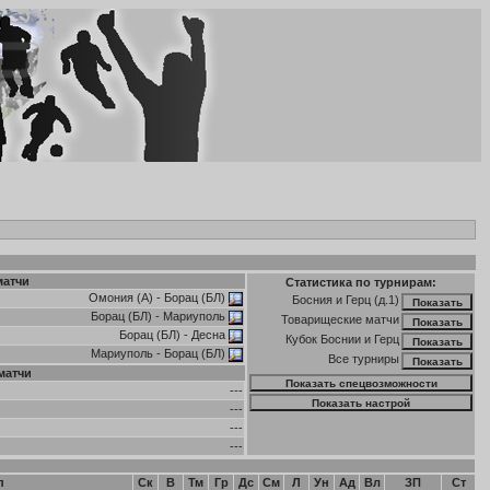
матчи
Статистика по турнирам:
Омония (А)
-
Борац (БЛ)
Босния и Герц (д.1)
Борац (БЛ)
-
Мариуполь
Товарищеские матчи
Борац (БЛ)
-
Десна
Кубок Боснии и Герц
Мариуполь
-
Борац (БЛ)
Все турниры
матчи
---
---
---
---
п
Ск
В
Тм
Гр
Дс
См
Л
Ун
Ад
Вл
ЗП
Ст