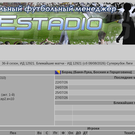
36-й сезон, ИД 12921. Ближайшие матчи - ИД 12921 (сб 08/08/2026)
Суперкубок Лиги
Борац (Баня-Лука, Босния и Герцеговина)
Последние 
010)
22/07/26
24/07/26
25/07/26
(акт. 1-й)
27/07/26
.вр2.вч10
Ближайшие 
Игроки
Поз
Вз
С
Пт
Ф
Оп
ДО
ДТ
ТехнС