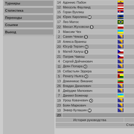
14
Адоннис Пабон
Турниры
12
Михаэль Фауланд
Статистика
15
Горан Вуклиш
Юрих Каролина
24
Переходы
17
Лео Матос
Ссылки
Михал Жуховски
22
3
Максим Чех
Выход
Санин Чеман
2
18
Алекса Вранеш
Юсуф Терзич
20
Матей Халуш
9
21
Патрик Чавош
4
Сергей Дойчинович
Деян Попара
11
16
Себастьян Эррера
Ренату Ньяга
5
13
Доминикас Виканис
26
Владан Данилович
8
Джёрдже Милоевич
7
Даниил Боженар
Урош Ковачевич
19
23
Боян Маркович
Энвер Кулашин
10
23
История руководства
Стат