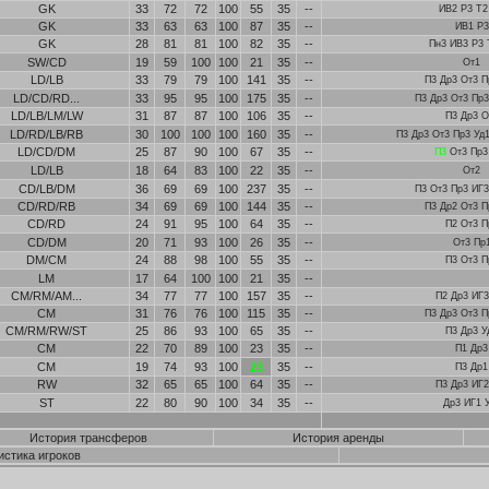
GK
33
72
72
100
55
35
--
ИВ2 Р3 Т2
GK
33
63
63
100
87
35
--
ИВ1 Р3
GK
28
81
81
100
82
35
--
Пн3 ИВ3 Р3 
SW/CD
19
59
100
100
21
35
--
От1
LD/LB
33
79
79
100
141
35
--
П3 Др3 От3 П
LD/CD/RD...
33
95
95
100
175
35
--
П3 Др3 От3 Пр3
LD/LB/LM/LW
31
87
87
100
106
35
--
П3 Др3 О
LD/RD/LB/RB
30
100
100
100
160
35
--
П3 Др3 От3 Пр3 Уд
LD/CD/DM
25
87
90
100
67
35
--
П3
От3 Пр3
LD/LB
18
64
83
100
22
35
--
От2
CD/LB/DM
36
69
69
100
237
35
--
П3 От3 Пр3 ИГ3
CD/RD/RB
34
69
69
100
144
35
--
П3 Др2 От3 П
CD/RD
24
91
95
100
64
35
--
П2 От3 П
CD/DM
20
71
93
100
26
35
--
От3 Пр
DM/CM
24
88
98
100
55
35
--
П3 От3 П
LM
17
64
100
100
21
35
--
CM/RM/AM...
34
77
77
100
157
35
--
П2 Др3 ИГ3
CM
31
76
76
100
115
35
--
П3 Др3 От3 П
CM/RM/RW/ST
25
86
93
100
65
35
--
П3 Др3 У
CM
22
70
89
100
23
35
--
П1 Др3
CM
19
74
93
100
23
35
--
П3 Др1
RW
32
65
65
100
64
35
--
П3 Др3 ИГ2
ST
22
80
90
100
34
35
--
Др3 ИГ1 
История трансферов
История аренды
истика игроков