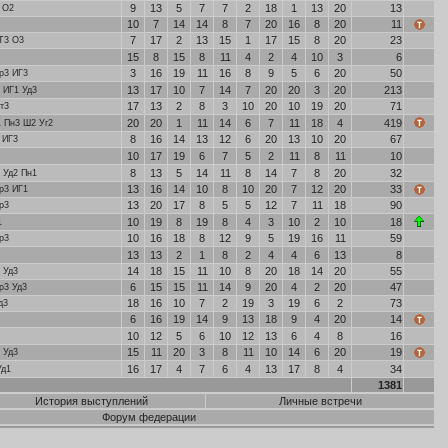
9
13
5
7
7
2
18
1
13
20
13
 О2
10
7
14
14
8
7
20
16
8
20
11
7
17
2
13
15
1
17
15
8
20
23
Т3 О3
15
8
15
8
11
4
2
4
10
3
6
3
16
19
11
16
8
9
5
6
20
50
р3 ИГ3
13
17
10
7
14
7
20
20
3
20
213
 ИГ1 Уд3
17
13
2
8
3
10
20
10
19
20
71
т3
20
20
1
11
14
6
7
11
18
4
419
1 Пн3 Ш2 Уг2
8
16
14
13
12
6
20
13
10
20
67
 ИГ3
10
17
19
6
7
5
2
11
8
11
10
8
13
5
14
11
8
14
7
8
20
32
 Уд2 Пн1
13
16
14
10
8
10
20
7
12
20
33
р3 ИГ1
13
20
17
8
5
5
12
7
11
18
90
р3
10
19
8
19
8
4
3
10
2
10
18
1
10
16
18
8
12
9
5
19
16
11
59
р3
13
13
2
1
8
2
4
4
6
13
8
14
18
15
11
10
8
20
18
14
20
55
 Уд3
6
15
15
11
14
9
20
4
2
20
47
р3 Уд3
18
16
10
7
2
19
3
19
6
2
73
д3
6
16
19
14
9
13
18
9
4
20
14
10
12
5
6
10
12
13
6
4
8
16
15
11
20
3
8
11
10
14
6
20
19
 Уд3
16
17
4
7
6
4
13
17
8
4
34
Уд1
1381
История выступлений
Личные встречи
Форум федерации