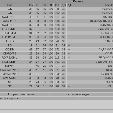
Игроки
Поз
Вз
С
Пт
Ф
Оп
ДО
ДТ
Техн
GK
38
55
55
100
99
39
--
ИВ2 Р3 Т
GK
38
35
35
100
102
39
--
ИВ3 Р3 Т
SW/LD/CD...
43
7
7
100
161
39
--
От3 Пр3 
SW/CD/RD...
36
58
58
100
136
39
--
П3 Др3 От3 Пр3 ИГ3 
SW/LD/CD...
32
80
80
100
108
39
--
П3 Др2 От3 
LD/CD/RD...
37
51
51
100
150
39
--
П3 Др3 От3 Пр
LD/LB/LM
34
52
52
100
102
39
--
П3 Др1 От
LD/LB/DM...
36
56
56
100
107
39
--
П3 Др3 От3 
LD/LB
25
49
52
100
26
39
--
П1 От3 
LD
19
31
86
100
21
39
--
CD/DM
41
17
17
100
171
39
--
П3 Др2 От3 
CD/RD/RB
23
59
79
100
39
39
--
От2 Пр
RD/RB/CM...
39
18
18
100
116
39
--
П3 Др3 От2 
RD/LB/RB...
34
77
77
100
163
39
--
П3 Др3 От3 Пр3 
LM/LW/ST
19
46
75
100
21
39
--
Др2
CM/RM/RW/ST
33
41
41
100
7
39
--
П3 Др
RM/AM/RW/ST
33
51
51
100
63
39
--
П3 Др3 ИГ
AM/RW/ST
30
83
83
100
78
39
--
П3 Др3 
ST
26
74
86
100
53
39
--
ИГ3 Уд
ST
21
54
81
100
20
39
--
П1
История трансферов
История аренды
истика игроков