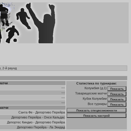
, 2-й раунд
матчи
Статистика по турнирам:
---
Колумбия (д.1)
---
Товарищеские матчи
---
Кубок Колумбии
---
Все турниры
матчи
Санта Фе
-
Депортиво Перейра
Депортиво Перейра
-
Онсе Кальдас
Депортес Киндио
-
Депортиво Перейра
Депортиво Перейра
-
Ла Экидад