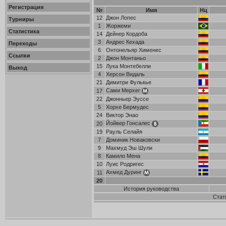
Регистрация
№
Имя
Нц
12
Джон Лопес
Турниры
1
Жоржеми
Статистика
14
Дейнер Кордоба
3
Андрес Кехада
Переходы
6
Онтонельяр Хименес
Ссылки
2
Джон Монтаньо
15
Лука Монтебелли
Выход
4
Херсон Видаль
21
Димитри Фулькье
Сами Мерхег
17
22
Джонньер Эуссе
5
Хорхе Бермудес
24
Виктор Энао
Йойвер Гонсалес
20
19
Рауль Селайя
7
Доминик Новаковски
9
Махмуд Эш Шули
8
Камило Мена
10
Луис Родригес
Ахмед Дуринг
11
20
История руководства
Стат