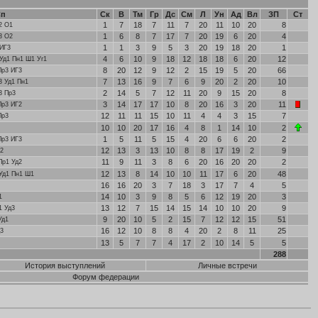
Сп
Ск
В
Тм
Гр
Дс
См
Л
Ун
Ад
Вл
ЗП
Ст
1
7
18
7
11
7
20
11
10
20
8
2 О1
1
6
8
7
17
7
20
19
6
20
4
3 О2
1
1
3
9
5
3
20
19
18
20
1
ИГ3
4
6
10
9
18
12
18
18
6
20
12
Уд1 Пн1 Ш1 Уг1
8
20
12
9
12
2
15
19
5
20
66
Пр3 ИГ3
7
13
16
9
7
6
9
20
2
20
10
3 Уд1 Пн1
2
14
5
7
12
11
20
9
15
20
8
3 Пр3
3
14
17
17
10
8
20
16
3
20
11
Пр3 ИГ2
12
11
11
15
10
11
4
4
3
15
7
Пр3
10
10
20
17
16
4
8
1
14
10
2
1
5
11
5
15
4
20
6
6
20
2
Пр3 ИГ3
12
13
3
13
10
8
8
17
19
2
9
2
11
9
11
3
8
6
20
16
20
20
2
Пр1 Уд2
12
13
8
14
10
10
11
17
6
20
48
Уд1 Пн1 Ш1
16
16
20
3
7
18
3
17
7
4
5
14
10
3
9
8
5
6
12
19
20
3
1
13
12
7
15
14
15
14
10
10
20
9
1 Уд3
9
20
10
5
2
15
7
12
12
15
51
Уд1
16
12
10
8
8
4
20
2
8
11
25
3
13
5
7
7
4
17
2
10
14
5
5
288
История выступлений
Личные встречи
Форум федерации