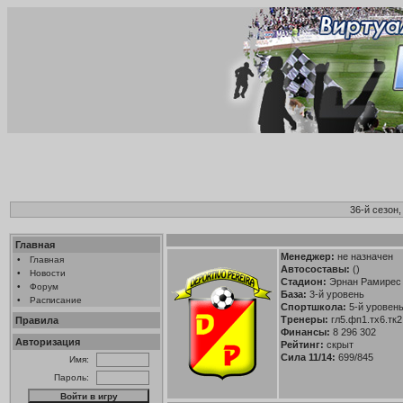
36-й сезон
Главная
Менеджер:
не назначен
•
Главная
Автосоставы:
()
•
Новости
Стадион:
Эрнан Рамирес 
•
Форум
База:
3-й уровень
•
Расписание
Спортшкола:
5-й уровень 
Тренеры:
гл5.фп1.тх6.тк2
Правила
Финансы:
8 296 302
Авторизация
Рейтинг:
скрыт
Сила 11/14:
699/845
Имя:
Пароль: