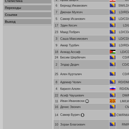
Статистика
6
Бернад Имамович
SW/LD/
Переходы
7
Дженан Муягич
LD/RD/
Ссылки
5
Самир Исанович
LD/CD/
Выход
17
Эдин Кесич
LD/
23
Маид Побрич
LD/CD/
3
Саша Максимович
LD/CD/
9
Амир Турбич
LD/RD/
18
Ахмад Ассаф
LD/C
24
Бесим Шербечич
CD/
2
Элдар Дедич
CD/
25
Ален Курталич
CD/
8
Адемир Чолич
RD/DM/
4
Кирилл Алоян
RD/D
22
Асиф Чаушевич
DM/
Иван Ивановски
11
LM/L
16
Денис Звонич
C
Самир Бурич
14
CM/RM/
10
Зоран Благоевич
RM/