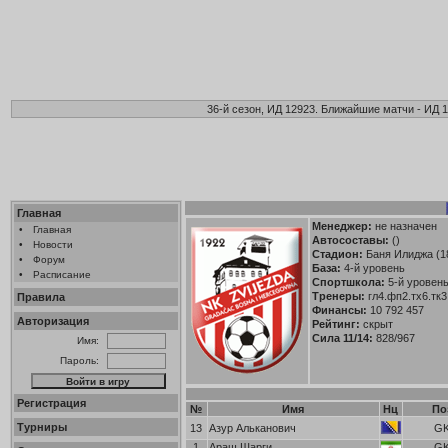
36-й сезон, ИД 12923. Ближайшие матчи - ИД 1
Главная
Менеджер:
не назначен
•
Главная
Автосоставы:
()
•
Новости
Стадион:
Баня Илиджа (1
•
Форум
База:
4-й уровень
•
Расписание
Спортшкола:
5-й уровень 
Тренеры:
гл4.фп2.тх6.тк3
Правила
Финансы:
10 792 457
Авторизация
Рейтинг:
скрыт
Сила 11/14:
828/967
Имя:
Пароль:
Регистрация
№
Имя
Нц
По
Турниры
13
Азур Альканович
G
1
Араш Шарги
G