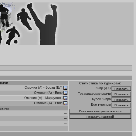
матчи
Статистика по турнирам:
Омония (А)
-
Борац (БЛ)
Кипр (д.1)
Омония (А)
-
Евле
Товарищеские матчи
Омония (А)
-
Мариуполь
Кубок Кипра
Омония (А)
-
Евле
Все турниры
матчи
---
---
---
---