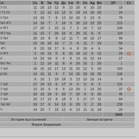
Сп
Ск
В
Тм
Гр
Дс
См
Л
Ун
Ад
Вл
ЗП
Ст
11
18
13
12
9
13
20
6
15
20
18
Т2 О1
3
12
12
13
12
5
18
14
10
20
24
3 Т3 О3
13
16
7
8
13
10
20
5
13
9
78
т3 Пр3
14
16
7
7
18
3
20
13
19
20
215
 Пр3 ИГ3
17
20
1
15
11
7
2
10
7
12
106
р3 ИГ3
11
15
7
20
16
8
20
11
6
9
118
 ИГ3 Уд1
20
19
8
8
12
11
7
18
16
17
96
т3 Пр3
12
18
10
10
7
2
6
11
7
19
58
 Пр3
8
20
18
17
9
4
8
18
4
6
34
 ИГ1
3
16
13
5
8
15
18
12
9
12
29
р3 ИГ3
14
20
16
5
4
8
13
16
15
14
27
р3
1
12
14
11
8
4
20
15
1
20
1
 Пр2 Пн1
16
15
10
17
13
11
20
12
5
20
103
Г1 Уд3
14
16
11
4
7
14
20
19
16
20
100
д3 Ш1
9
10
1
19
18
3
13
10
16
14
9
17
19
13
5
17
9
5
5
9
3
131
Г1 Уд3
13
15
5
9
9
13
20
1
15
20
37
Г3 Уд3
16
15
18
6
20
7
20
6
9
20
45
Г2 Уд3
15
17
13
8
18
5
3
17
17
11
64
Г2 Уд3
19
17
6
14
13
6
20
3
2
20
230
 Уд3 Ш2
14
20
7
10
12
6
13
11
11
18
20
Г1
1543
История выступлений
Личные встречи
Форум федерации