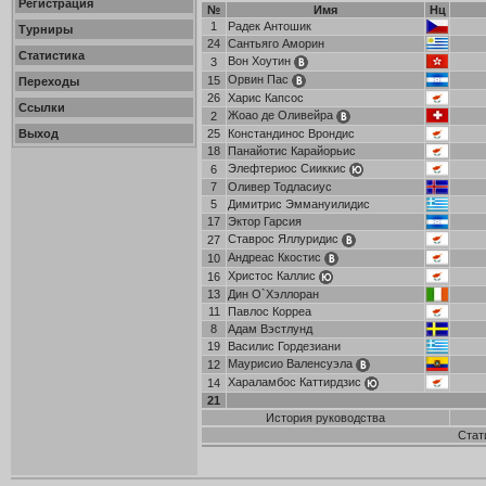
Регистрация
№
Имя
Нц
1
Радек Антошик
Турниры
24
Сантьяго Аморин
Статистика
Вон Хоутин
3
Орвин Пас
15
Переходы
26
Харис Капсос
Ссылки
Жоао де Оливейра
2
Выход
25
Констандинос Врондис
18
Панайотис Карайорьис
Элефтериос Сииккис
6
7
Оливер Тодласиус
5
Димитрис Эммануилидис
17
Эктор Гарсия
Ставрос Яллуридис
27
Андреас Ккостис
10
Христос Каллис
16
13
Дин О`Хэллоран
11
Павлос Корреа
8
Адам Вэстлунд
19
Василис Гордезиани
Маурисио Валенсуэла
12
Хараламбос Каттирдзис
14
21
История руководства
Стат