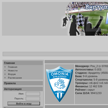
Главная
Менеджер:
Pou_2
(с 07/0
•
Главная
Автосоставы:
0 (63)
•
Новости
Стадион:
Арадиппу (4500
•
Форум
База:
9-й уровень
•
Расписание
Спортшкола:
5-й уровень 
Тренеры:
гл6.фп2.тх6.тк6
Правила
Финансы:
12 462 539
Авторизация
Рейтинг:
скрыт
Сила 11/14:
994/1233
Имя:
Пароль: