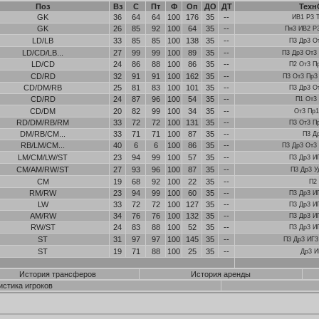
Поз
Вз
С
Пт
Ф
Оп
ДО
ДТ
Техн
GK
36
64
64
100
176
35
--
ИВ1 Р3 
GK
26
85
92
100
64
35
--
Пн3 ИВ2 Р
LD/LB
33
85
85
100
138
35
--
П3 Др3 О
LD/CD/LB...
27
99
99
100
89
35
--
П3 Др3 От3
LD/CD
24
86
88
100
86
35
--
П2 От3 П
CD/RD
32
91
91
100
162
35
--
П3 От3 Пр3
CD/DM/RB
25
81
83
100
101
35
--
П3 Др3 О
CD/RD
24
87
96
100
54
35
--
П1 От3
CD/DM
20
82
99
100
34
35
--
От3 Пр1
RD/DM/RB/RM
33
72
72
100
131
35
--
П3 От3 П
DM/RB/CM...
33
71
71
100
87
35
--
П3 Д
RB/LM/CM...
40
6
6
100
86
35
--
П3 Др3 От3
LM/CM/LW/ST
23
94
99
100
57
35
--
П3 Др3 И
CM/AM/RW/ST
27
93
96
100
87
35
--
П3 Др3 У
CM
19
68
92
100
22
35
--
П2
RM/RW
23
94
99
100
60
35
--
П3 Др3 И
LW
33
72
72
100
127
35
--
П3 Др3 И
AM/RW
34
76
76
100
132
35
--
П3 Др3 И
RW/ST
24
83
88
100
52
35
--
П3 Др3 И
ST
31
97
97
100
145
35
--
П3 Др3 ИГ3
ST
19
71
88
100
25
35
--
Др3 И
История трансферов
История аренды
истика игроков