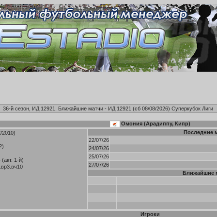
36-й сезон, ИД 12921. Ближайшие матчи - ИД 12921 (сб 08/08/2026)
Суперкубок Лиги
Омония (Арадиппу, Кипр)
Последние 
2/2010)
22/07/26
2)
24/07/26
25/07/26
(акт. 1-й)
27/07/26
.вр3.вч10
Ближайшие 
Игроки