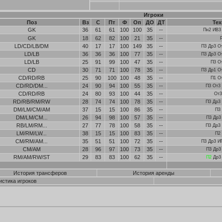
Игроки
Поз
Вз
С
Пт
Ф
Оп
ДО
ДТ
Те
GK
36
61
61
100
100
35
--
Пн2 ИВ3
GK
18
62
82
100
21
35
--
LD/CD/LB/DM
40
17
17
100
149
35
--
П3 Др3 О
LD/LB
36
36
36
100
77
35
--
П3 Др3 О
LD/LB
25
91
99
100
47
35
--
П3 О
CD
30
71
71
100
78
35
--
П3 Др1 О
CD/RD/RB
25
90
100
100
48
35
--
П1 О
CD/RD/DM...
24
90
94
100
55
35
--
П3 От3
CD/RD/RB
24
80
93
100
44
35
--
От3
RD/RB/RM/RW
28
74
74
100
78
35
--
П3 Др3
DM/LM/CM/AM
37
15
15
100
86
35
--
П3
DM/LM/CM...
26
94
98
100
57
35
--
П3 Др3
RB/LM/RM...
27
77
78
100
58
35
--
П3 Др3
LM/RM/LW...
38
15
15
100
83
35
--
П2
CM/RM/AM...
35
51
51
100
72
35
--
П3 Др3 И
CM/AM
28
96
97
100
73
35
--
П3 Др3
RM/AM/RW/ST
29
83
83
100
62
35
--
П2
Др3 
История трансферов
История аренды
истика игроков