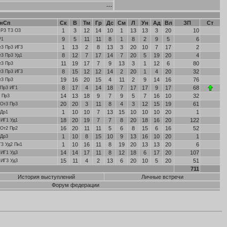
---
хнСп
Ск
В
Тм
Гр
Дс
См
Л
Ун
Ад
Вл
ЗП
Ст
1
3
12
14
10
1
13
13
3
20
10
 Р3 Т3 О3
9
5
11
11
8
1
8
2
9
5
6
Р1
1
13
2
8
13
3
20
10
7
17
2
т3 Пр3 ИГ3
8
12
7
17
14
7
20
5
19
20
4
т3 Пр3 Уд1
11
19
17
7
9
13
3
1
12
6
80
т3 Пр3
8
15
12
12
14
2
20
1
4
20
32
т3 Пр3 ИГ3
19
16
20
15
4
11
2
9
14
16
76
т3 Пр3
8
17
4
14
18
7
17
17
9
17
68
 Пр3 ИГ1
14
13
18
9
7
9
5
7
16
10
32
 Пр3
20
20
3
11
8
4
3
12
15
19
61
 От3 Пр3
1
10
10
7
13
15
10
10
10
20
1
 Др1
18
20
19
7
7
8
20
18
16
20
122
 ИГ1 Уд1
16
20
11
11
5
6
8
15
6
16
52
 От2 Пр2
1
10
8
15
10
9
13
16
10
20
1
 Др3
1
10
16
11
8
19
20
13
13
20
6
Г3 Уд2 Пн1
14
14
17
11
8
12
18
6
17
20
107
 ИГ1 Уд3
15
11
4
2
13
6
20
10
5
20
51
ИГ3 Уд3
711
История выступлений
Личные встречи
Форум федерации