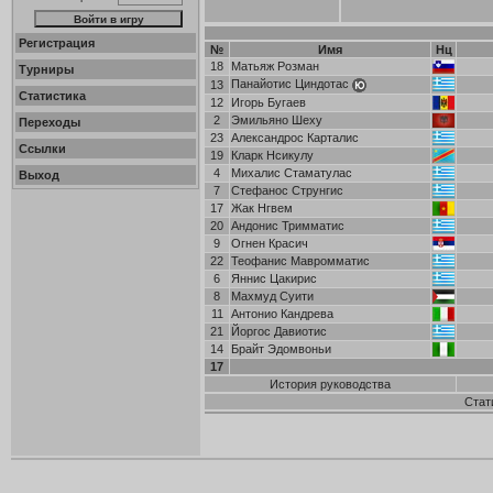
Регистрация
№
Имя
Нц
18
Матьяж Розман
Турниры
Панайотис Циндотас
13
Статистика
12
Игорь Бугаев
2
Эмильяно Шеху
Переходы
23
Александрос Карталис
Ссылки
19
Кларк Нсикулу
4
Михалис Стаматулас
Выход
7
Стефанос Струнгис
17
Жак Нгвем
20
Андонис Тримматис
9
Огнен Красич
22
Теофанис Мавромматис
6
Яннис Цакирис
8
Махмуд Суити
11
Антонио Кандрева
21
Йоргос Давиотис
14
Брайт Эдомвоньи
17
История руководства
Стат