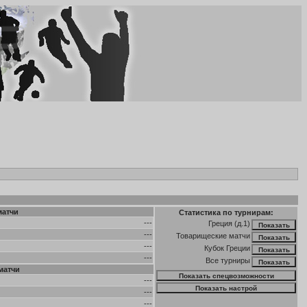
матчи
Статистика по турнирам:
---
Греция (д.1)
---
Товарищеские матчи
---
Кубок Греции
---
Все турниры
матчи
---
---
---