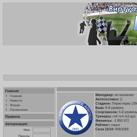
Главная
Менеджер:
не назначен
•
Главная
Автосоставы:
()
•
Новости
Стадион:
Перистериу (35
•
Форум
База:
9-й уровень
•
Расписание
Спортшкола:
5-й уровень 
Тренеры:
гл4.тх4.тк3.вр1
Правила
Финансы:
-2 850 972
Авторизация
Рейтинг:
скрыт
Сила 11/14:
908/1056
Имя:
Пароль: