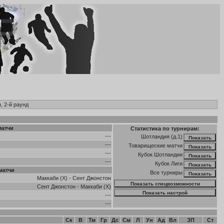
, 2-й раунд
матчи
Статистика по турнирам:
---
Шотландия (д.1)
---
Товарищеские матчи
---
Кубок Шотландии
---
Кубок Лиги
матчи
Все турниры
Маккаби (Х)
-
Сент Джонстон
Сент Джонстон
-
Маккаби (Х)
---
---
п
Ск
В
Тм
Гр
Дс
См
Л
Ун
Ад
Вл
ЗП
Ст