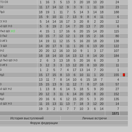
1
16
3
5
13
3
20
18
10
20
24
 Т3 О3
11
17
14
12
9
3
9
1
11
19
23
 О2
18
19
1
11
7
5
14
3
14
18
188
Пр3
15
9
10
11
7
13
9
8
4
11
6
5
14
14
16
17
3
20
8
2
20
12
3 Уг3
5
8
19
2
14
7
20
13
7
20
6
н3 Ш3 Уг3
4
15
1
17
16
6
20
15
14
20
115
3 Пн3 Ш3
Уг3
10
15
7
12
12
1
19
15
2
16
80
3 Пн2
14
19
11
12
15
5
16
20
18
20
138
3 ИГ3
14
20
17
9
11
1
20
6
13
20
122
Г3 Ш3
20
20
12
16
10
10
9
1
3
17
107
Уг2
18
18
14
10
14
13
12
8
14
20
184
3 Уд3
2
6
3
13
18
5
20
16
6
20
3
д3 Пн3 Ш3 Уг3
3
12
3
3
13
12
20
8
10
20
11
3 ИГ3
1
2
5
7
4
17
13
14
7
20
1
3
15
17
15
8
13
6
10
11
1
20
155
Уд3
13
11
7
8
14
10
6
15
18
7
4
15
15
13
9
11
12
7
8
17
16
57
3
1
13
8
6
14
5
18
5
9
20
27
н3 Ш3 Уг2
20
12
3
11
6
14
20
15
8
20
152
Уд3
20
16
6
6
12
15
20
5
3
20
135
Уд3
11
15
13
11
13
7
18
3
12
20
14
н3 Ш3 Уг3
19
3
2
1
7
7
10
3
6
14
7
1571
История выступлений
Личные встречи
Форум федерации