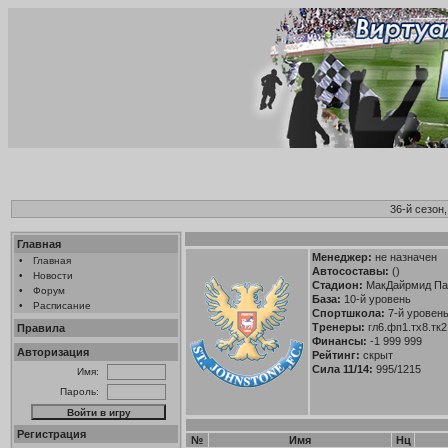
36-й сезон
Главная
Менеджер:
не назначен
•
Главная
Автосоставы:
()
•
Новости
Стадион:
МакДайрмид Пар
•
Форум
База:
10-й уровень
•
Расписание
Спортшкола:
7-й уровен
Тренеры:
гл6.фп1.тх8.тк2
Правила
Финансы:
-1 999 999
Авторизация
Рейтинг:
скрыт
Сила 11/14:
995/1215
Имя:
Пароль:
Регистрация
№
Имя
Нц