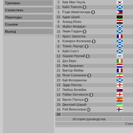
2
Ким Мин Чхуль
Турниры
Кайл Томсон
1
Статистика
Рэдж Авергонсадо
3
22
Адам Шаиб
Переходы
8
Ахмед Юнес
Ссылки
5
Майкл Моффат
Лиам Гордон
Выход
10
7
Крисс Шапелль
Кэмерон Фэлконер
9
Томас Лаундс
6
4
Кайл Скотт
Хашим Нурзай
12
11
Дэн Бёрн
15
Люк Брауверс
21
Виктор Мейяр
Ясин Сальмани
16
23
Кай Фотерингем
13
Эдди Нкетиа
17
Любош Белейик
Райан Хатчинсон
14
Бруно Паскуа
18
19
Дмитрий Шарай
Рой Вильхельм
20
23
История руководства
Стат