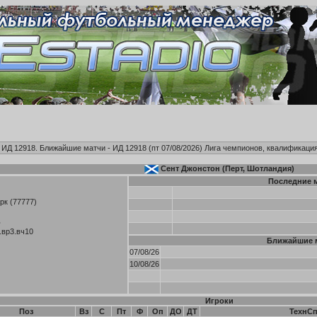
, ИД 12918. Ближайшие матчи - ИД 12918 (пт 07/08/2026)
Лига чемпионов, квалификация
Сент Джонстон (Перт, Шотландия)
Последние 
к (77777)
ь
.вр3.вч10
Ближайшие 
07/08/26
10/08/26
Игроки
Поз
Вз
С
Пт
Ф
Оп
ДО
ДТ
ТехнС