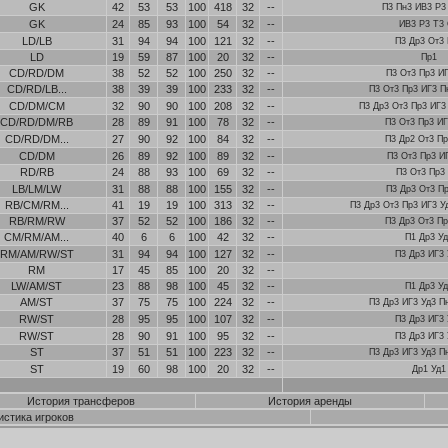
GK
42
53
53
100
418
32
--
П3 Пн3 ИВ3 Р3
GK
24
85
93
100
54
32
--
ИВ3 Р3 Т3
LD/LB
31
94
94
100
121
32
--
П3 Др3 От3 
LD
19
59
87
100
20
32
--
Пр1
CD/RD/DM
38
52
52
100
250
32
--
П3 От3 Пр3 ИГ
CD/RD/LB...
38
39
39
100
233
32
--
П3 От3 Пр3 ИГ3 П
CD/DM/CM
32
90
90
100
208
32
--
П3 Др3 От3 Пр3 ИГ
CD/RD/DM/RB
28
89
91
100
78
32
--
П3 От3 Пр3 ИГ
CD/RD/DM...
27
90
92
100
84
32
--
П3 Др2 От3 Пр
CD/DM
26
89
92
100
89
32
--
П3 От3 Пр3 И
RD/RB
24
88
93
100
69
32
--
П3 От3 Пр3 
LB/LM/LW
31
88
88
100
155
32
--
П3 Др3 От3 Пр
RB/CM/RM...
41
19
19
100
313
32
--
П3 Др3 От3 Пр3 ИГ3 У
RB/RM/RW
37
52
52
100
186
32
--
П3 Др3 От3 Пр
CM/RM/AM...
40
6
6
100
42
32
--
П1 Др3 Уд
RM/AM/RW/ST
31
94
94
100
127
32
--
П3 Др3 ИГ3 
RM
17
45
85
100
20
32
--
LW/AM/ST
23
88
98
100
45
32
--
П1 Др3 Уд
AM/ST
37
75
75
100
224
32
--
П3 Др3 ИГ3 Уд3 П
RW/ST
28
95
95
100
107
32
--
П3 Др3 ИГ3 
RW/ST
28
90
91
100
95
32
--
П3 Др3 ИГ3 
ST
37
51
51
100
223
32
--
П3 Др3 ИГ3 Уд3 П
ST
19
60
98
100
20
32
--
Др1 Уд1
История трансферов
История аренды
истика игроков