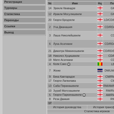
Регистрация
№
Имя
Нц
По
Турниры
14
Эрекле Квавадзе
G
Статистика
12
Иракли Мосулишвили
G
20
Гиорги Бродзели
LD/CD/
Переходы
Ссылки
2
Уча Джанашия
CD/RD/
Выход
3
Лаша Николейшвили
C
6
Лука Асатиани
CD/RD/
21
Димитри Миминошвили
CD/RD/
18
Николоз Хуцишвили
CD/
19
Мате Асатиани
C
Коли Сако
4
L
7
Жеже
DM/LM/
9
Бека Кавтарадзе
CM/R
17
Гиорги Лагвилава
C
13
Саба Пиранашвили
RM/AM/
10
Зураб Матозашвили
RM/R
Гиорги Паркинашвили
5
AM/R
8
Рези Джикия
R
17
История руководства
История транс
Статистика игроков