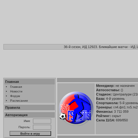
36-й сезон, ИД 12923. Ближайшие матчи - ИД 1
Главная
Менеджер:
не назначен
•
Главная
Автосоставы:
()
•
Новости
Стадион:
Централури (21
•
Форум
База:
4-й уровень
•
Расписание
Спортшкола:
5-й уровен
Тренеры:
гл4.фп1.тх5.тк2
Правила
Финансы:
3 711 059
Авторизация
Рейтинг:
скрыт
Сила 11/14:
699/850
Имя:
Пароль: