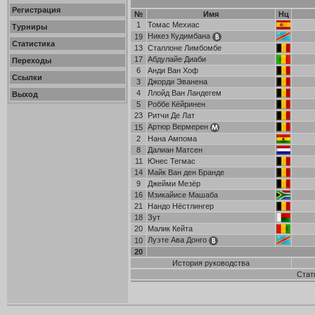
Регистрация
№
Имя
Нц
1
Томас Мехиас
Турниры
Никез Кудимбана
19
Статистика
13
Сталлоне Лимбомбе
17
Абдулайе Диаби
Переходы
6
Анди Ван Хоф
Ссылки
3
Джорди Эванена
4
Ллойд Ван Ландегем
Выход
5
Роббе Кёйринен
23
Ритчи Де Лат
Артюр Вермерен
15
2
Нана Ампома
8
Далиан Матсен
11
Юнес Тегмас
14
Майк Ван ден Бранде
9
Джейми Мезёр
16
Мзикайисе Машаба
21
Нандо Нёстлингер
18
Зут
20
Малик Кейта
Луэте Ава Донго
10
20
История руководства
Стат