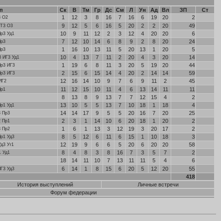
п
Ск
В
Тм
Гр
Дс
См
Л
Ун
Ад
Вл
ЗП
Ст
1
12
3
8
16
7
16
6
19
20
2
3 О2
9
12
5
6
16
5
20
2
2
20
49
 Т3 О3
10
9
11
12
2
3
12
4
20
20
6
Пр3 Уд1
7
12
10
14
6
8
9
2
8
20
24
Пр3
1
16
10
13
11
5
20
13
1
20
5
Пр3
10
4
13
7
11
2
20
4
3
20
14
3 ИГ3 Уд1
1
19
6
8
11
3
20
5
19
20
44
Пр3 ИГ3
2
15
6
15
14
4
20
2
14
14
59
Пр3 ИГ3
12
16
14
10
9
7
6
9
11
2
45
ИГ2
11
12
15
10
11
4
6
13
14
11
11
Пр1
8
13
8
9
13
7
7
12
15
4
2
13
10
5
5
13
7
10
18
1
18
4
Пр1 Уд1
14
14
17
9
5
5
20
16
7
20
25
3 Пр3
2
3
1
14
10
6
20
18
1
20
2
2 Пр1
1
6
1
13
3
12
19
3
20
17
2
3 Пр2
8
5
12
6
11
6
15
1
10
18
3
Пр1 Уд3
12
19
9
6
6
5
20
6
20
20
58
д3 Уг1
8
4
8
3
8
16
7
3
5
7
2
1 Уд1
18
14
11
10
7
13
11
11
5
4
6
6
14
1
8
15
6
20
5
12
20
55
ИГ3 Уд3
418
История выступлений
Личные встречи
Форум федерации