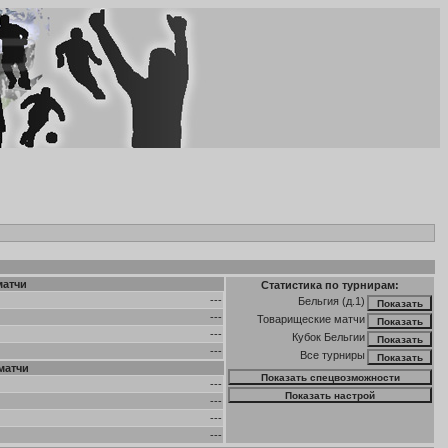
матчи
Статистика по турнирам:
---
Бельгия (д.1)
---
Товарищеские матчи
---
Кубок Бельгии
---
Все турниры
матчи
---
---
---
---