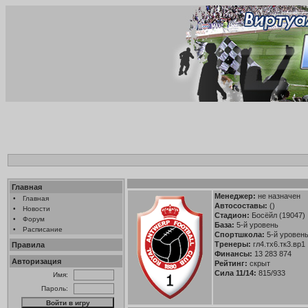
Главная
Менеджер:
не назначен
•
Главная
Автосоставы:
()
•
Новости
Стадион:
Босёйл (19047)
•
Форум
База:
5-й уровень
•
Расписание
Спортшкола:
5-й уровень 
Тренеры:
гл4.тх6.тк3.вр1
Правила
Финансы:
13 283 874
Авторизация
Рейтинг:
скрыт
Сила 11/14:
815/933
Имя:
Пароль: