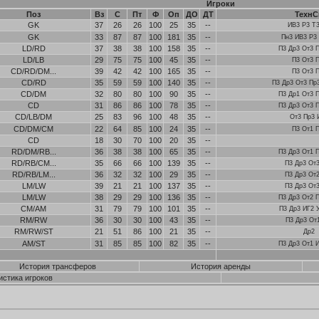
Игроки
Поз
Вз
С
Пт
Ф
Оп
ДО
ДТ
ТехнС
GK
37
26
26
100
25
35
--
ИВ3 Р3 Т
GK
33
87
87
100
181
35
--
Пн3 ИВ3 Р3
LD/RD
37
38
38
100
158
35
--
П3 Др3 От3 
LD/LB
29
75
75
100
45
35
--
П3 От3 
CD/RD/DM...
39
42
42
100
165
35
--
П3 От3 
CD/RD
35
59
59
100
140
35
--
П3 Др3 От3 Пр
CD/DM
32
80
80
100
90
35
--
П3 Др1 От3 
CD
31
86
86
100
78
35
--
П3 Др3 От3 
CD/LB/DM
25
83
96
100
48
35
--
От3 Пр3 
CD/DM/CM
22
64
85
100
24
35
--
П3 От1 
CD
18
30
70
100
20
35
--
RD/DM/RB...
36
38
38
100
65
35
--
П3 Др3 От1 
RD/RB/CM...
35
66
66
100
139
35
--
П3 Др3 От
RD/RB/LM...
36
32
32
100
29
35
--
П3 Др3 От
LM/LW
39
21
21
100
137
35
--
П3 Др3 От
LM/LW
38
29
29
100
136
35
--
П3 Др3 От2 
CM/AM
31
79
79
100
101
35
--
П3 Др3 ИГ2 У
RM/RW
36
30
30
100
43
35
--
П3 Др3 От
RM/RW/ST
21
51
86
100
21
35
--
Др2
AM/ST
31
85
85
100
82
35
--
П3 Др3 От1 
История трансферов
История аренды
истика игроков