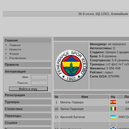
36-й сезон, ИД 12921. Ближайшие 
Главная
Менеджер:
не назначен
•
Главная
Автосоставы:
()
•
Новости
Стадион:
Шюкрю Сараджог
•
Форум
База:
6-й уровень
•
Расписание
Спортшкола:
5-й уровень 
Тренеры:
гл7.фп2.тх7.тк3
Правила
Финансы:
5 956 458
Авторизация
Рейтинг:
скрыт
Сила 11/14:
875/986
Имя:
Пароль:
Регистрация
№
Имя
Нц
По
Турниры
1
Мигель Герреро
G
Статистика
16
Лилло Гварнери
G
Переходы
13
Арсений Батагов
SW/CD/
Ссылки