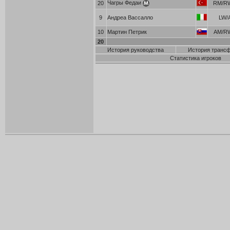
Чагры Федаи
20
RM/R
9
Андреа Вассалло
LW/
10
Мартин Петрик
AM/R
20
История руководства
История транс
Статистика игроков