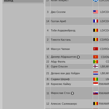
17
Алли Гилкрист
LD/CD/
Выход
3
Джо Скэлли
LD/CD/
14
Гаэтан Ариб
LD/CD/
4
Тоби Алдервейрелд
LD/CD/
2
Тимоти Кастань
CD/RD/
18
Махсун Чапкан
CD/RD/
Данияр Абдрашитов
5
CD/D
22
Абду Фалль
C
8
Одни Ольсен
LB/LM/
21
Делано ван дер Хейден
LB/LM/
6
Сидики Шериф
L
19
Корнелис Кайму
RM/AM/
Мирослав Стох
11
RM/AM/
12
Алексис Салемакерс
RM/AM/