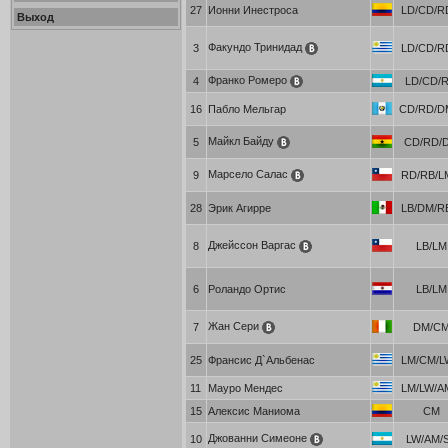
27
Ионни Инестроса
LD/CD/RD
Выход
Факундо Тринидад
3
LD/CD/RD
Франко Ромеро
4
LD/CD/
16
Пабло Мельгар
CD/RD/DM
Майкл Байду
5
CD/RD/
Марсело Салас
9
RD/RB/LM
28
Эрик Агирре
LB/DM/RB
Джейссон Варгас
8
LB/LM
6
Роландо Ортис
LB/LM
Жан Сери
7
DM/C
25
Франсис Д`Альбенас
LM/CM/LW
11
Мауро Мендес
LM/LW/AM
15
Алексис Маниома
CM
Джованни Симеоне
10
LW/AM/