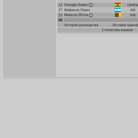
Леандро Барро
12
LW/R
17
Фабрисио Перес
AM
Микаэль Йетна
23
RW
20
История руководства
История транс
Статистика игроков