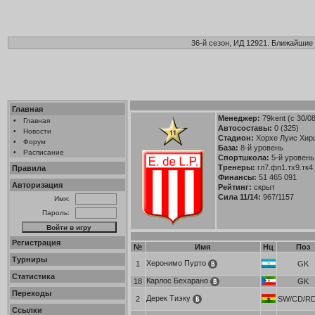
36-й сезон, ИД 12921. Ближайшие 
Главная
Менеджер:
79kent
(с 30/0
•
Главная
Автосоставы:
0 (325)
•
Новости
Стадион:
Хорхе Луис Хир
•
Форум
База:
8-й уровень
•
Расписание
Спортшкола:
5-й уровень
Тренеры:
гл7.фп1.тх9.тк4
Правила
Финансы:
51 465 091
Авторизация
Рейтинг:
скрыт
Сила 11/14:
967/1157
Имя:
Пароль:
Регистрация
№
Имя
Нц
Поз
Турниры
Херонимо Пурто
1
GK
Статистика
Карлос Бехарано
18
GK
Переходы
Дерек Тиэку
2
SW/CD/R
Ссылки