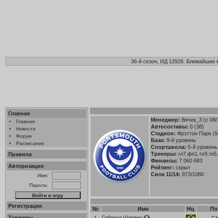
36-й сезон, ИД 12926. Ближайшие 
Главная
Менеджер:
Вячек_3
(с 08/
•
Главная
Автосоставы:
0 (38)
•
Новости
Стадион:
Фрэттон Парк (5
•
Форум
База:
9-й уровень
•
Расписание
Спортшкола:
5-й уровень
Тренеры:
гл7.фп1.тх9.тк5
Правила
Финансы:
7 060 683
Авторизация
Рейтинг:
скрыт
Сила 11/14:
873/1080
Имя:
Пароль:
Регистрация
№
Имя
Нц
По
Турниры
Габриэл Шапеко