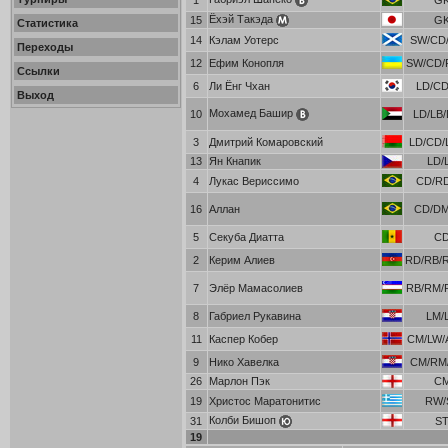
1
G
Ёхэй Такэда
15
G
Статистика
14
Кэлам Уотерс
SW/CD/
Переходы
12
Ефим Конопля
SW/CD/
Ссылки
6
Ли Ёнг Чхан
LD/C
Выход
Мохамед Башир
10
LD/LB/
3
Дмитрий Комаровский
LD/CD/
13
Ян Кнапик
LD/
4
Лукас Вериссимо
CD/R
16
Аллан
CD/D
5
Секуба Диатта
C
2
Керим Алиев
RD/RB/
7
Элёр Мамасолиев
RB/RM/
8
Габриел Рукавина
LM/
11
Каспер Кобер
CM/LW/
9
Нико Хавелка
CM/RM/
26
Марлон Пэк
C
19
Христос Маратонитис
RW/
Колби Бишоп
31
S
19