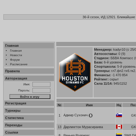
36-й сезон, ИД 12921. Ближайшие 
Главная
Менеджер:
kadyr10
(с 25/
•
Главная
Автосоставы:
0 (9)
•
Новости
Стадион:
ББВА Компасс (
•
Форум
База:
6-й уровень
•
Расписание
Спортшкола:
5-й уровень
Тренеры:
гл7.фп2.тх6.тк2
Правила
Финансы:
-1 470 854
Авторизация
Рейтинг:
скрыт
Сила 11/14:
945/1152
Имя:
Пароль:
Регистрация
№
Имя
Нц
По
Турниры
Адмир Сухонич
1
GK
Статистика
Переходы
13
Дарлингтон Мурасиранва
GK
Ссылки
8
Реньер Родригес
SW/LD/