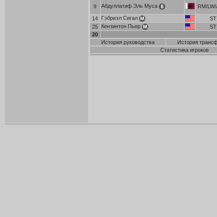
Абдуллатиф Эль Муса
9
RM/LW/
Гэбриэл Сигал
14
ST
Кензинтон Пьер
25
ST
20
История руководства
История транс
Статистика игроков