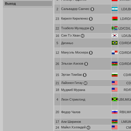
Выход
Сальвадор Санчес
2
LD/LB
Кирилл Кириленко
23
LD/RD/L
Тхабело Мулаудзи
22
LD/CD/
Син Тэ Хван
16
LD/LB
5
Дигиньо
CD/RD/
Мануэль Москера
12
CD/RD/
Эльхан Азизов
26
CD/RD/
Эртан Томбак
15
CD/
Лайонел Гитау
21
CD
18
Муджиб Мурана
RD/
4
Леон Стриклэнд
LB/LM/
20
Федор Чалов
RB/LM/
17
Али Ширинов
LM/LW
Майкл Хэллидей
24
C