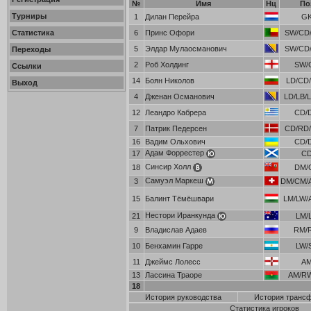
№
Имя
Нц
По
Турниры
1
Дилан Перейра
G
Статистика
6
Принс Офори
SW/CD/
5
Элдар Мулаосманович
SW/CD/
Переходы
2
Роб Холдинг
SW/
Ссылки
14
Боян Николов
LD/CD/
Выход
4
Дженан Османович
LD/LB/
12
Леандро Кабрера
CD/
7
Патрик Педерсен
CD/RD/
16
Вадим Ольхович
CD/
Адам Форрестер
17
C
Синсир Холл
18
DM/
Самуэл Маркеш
3
DM/CM/
15
Балинт Тёмёшвари
LM/LW/
Нестори Иранкунда
21
LM/
9
Владислав Адаев
RM/
10
Бенхамин Гарре
LW/
11
Джеймс Лолесс
A
13
Лассина Траоре
AM/R
18
История руководства
История транс
Статистика игроков