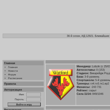
36-й сезон, ИД 12921. Ближайшие 
Главная
Менеджер:
Lobzik
(с 25/0
•
Главная
Автосоставы:
0 (153)
•
Новости
Стадион:
Викарейдж Роуд
•
Форум
База:
3-й уровень
•
Расписание
Спортшкола:
5-й уровень 
Тренеры:
гл4.тх5.тк1.вр2
Правила
Финансы:
-243 731
Авторизация
Рейтинг:
скрыт
Сила 11/14:
849/1046
Имя:
Пароль:
Регистрация