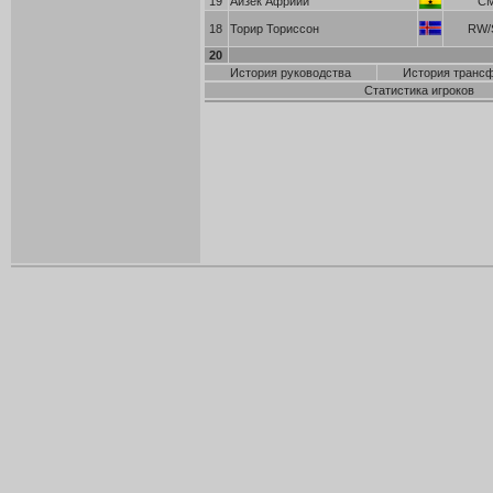
19
Айзек Африйи
C
18
Торир Ториссон
RW/
20
История руководства
История транс
Статистика игроков