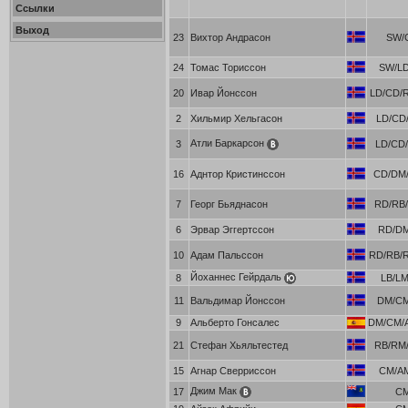
Ссылки
Выход
23
Вихтор Андрасон
SW/
24
Томас Ториссон
SW/L
20
Ивар Йонссон
LD/CD/
2
Хильмир Хельгасон
LD/CD/
Атли Баркарсон
3
LD/CD/
16
Аднтор Кристинссон
CD/DM/
7
Георг Бьяднасон
RD/RB/
6
Эрвар Эггертссон
RD/D
10
Адам Пальссон
RD/RB/
Йоханнес Гейрдаль
8
LB/L
11
Вальдимар Йонссон
DM/C
9
Альберто Гонсалес
DM/CM/
21
Стефан Хьяльтестед
RB/RM/
15
Агнар Сверриссон
CM/A
Джим Мак
17
C