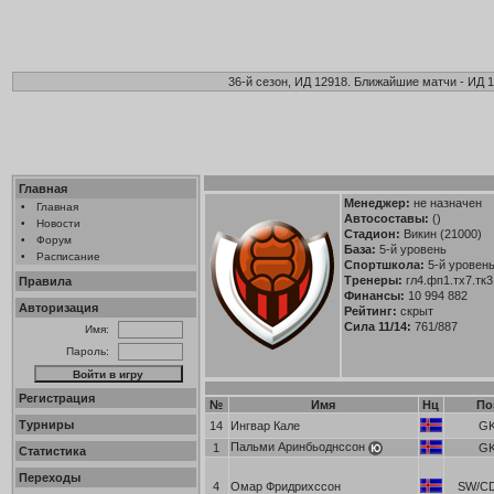
36-й сезон, ИД 12918. Ближайшие матчи - ИД 1
Главная
Менеджер:
не назначен
•
Главная
Автосоставы:
()
•
Новости
Стадион:
Викин (21000)
•
Форум
База:
5-й уровень
•
Расписание
Спортшкола:
5-й уровень 
Тренеры:
гл4.фп1.тх7.тк3
Правила
Финансы:
10 994 882
Авторизация
Рейтинг:
скрыт
Сила 11/14:
761/887
Имя:
Пароль:
Регистрация
№
Имя
Нц
По
Турниры
14
Ингвар Кале
G
Пальми Аринбьоднссон
1
G
Статистика
Переходы
4
Омар Фридрихссон
SW/C