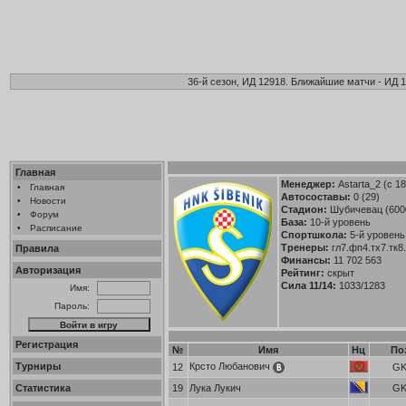
36-й сезон, ИД 12918. Ближайшие матчи - ИД 1
Главная
Менеджер:
Astarta_2
(с 18
•
Главная
Автосоставы:
0 (29)
•
Новости
Стадион:
Шубичевац (600
•
Форум
База:
10-й уровень
•
Расписание
Спортшкола:
5-й уровень
Тренеры:
гл7.фп4.тх7.тк8
Правила
Финансы:
11 702 563
Авторизация
Рейтинг:
скрыт
Сила 11/14:
1033/1283
Имя:
Пароль:
Регистрация
№
Имя
Нц
По
Турниры
Крсто Любанович
12
G
Статистика
19
Лука Лукич
G