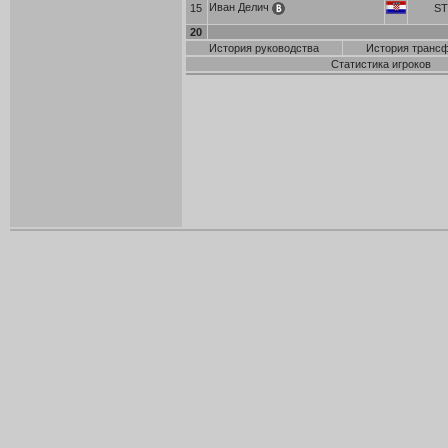
Иван Делич
15
ST
20
История руководства
История транс
Статистика игроков