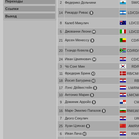
Переходы
2
Федерико Дольчини
SW/
Ссылки
Рикардо Ривас
14
LD/CD/
Выход
8
Калеб Микулич
LD/CD
Джованни Леони
5
LD/CD
Арсен Менессу
21
CD/
Тхандо Кхвела
20
CD/RD/
Иван Цвиянович
24
CD/
3
Чо Сонг Мин
RD/
Фредерик Бринк
11
RB/CM/
Йосип Батурина
18
R
Лэнс Дёйвестейн
17
LM/RM
Антонио Марин
10
LM/CM/
Доминик Арройо
9
C
Марк-Эмилио Папазов
16
RM/LW/
7
Диэго Секулич
L
Хуан Цзяхао
25
AM/RW
Иван Лача
6
RW/