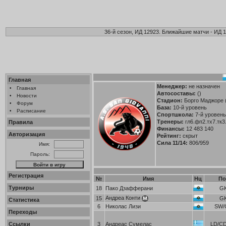
36-й сезон, ИД 12923. Ближайшие матчи - ИД 1
Главная
Менеджер:
не назначен
•
Главная
Автосоставы:
()
•
Новости
Стадион:
Борго Маджоре 
•
Форум
База:
10-й уровень
•
Расписание
Спортшкола:
7-й уровень 
Тренеры:
гл6.фп2.тх7.тк3
Правила
Финансы:
12 483 140
Авторизация
Рейтинг:
скрыт
Сила 11/14:
806/959
Имя:
Пароль:
Регистрация
№
Имя
Нц
По
Турниры
18
Пако Дзафферани
G
Андреа Конти
15
G
Статистика
6
Николас Лизи
SW/
Переходы
Ссылки
3
Андреас Сумелас
LD/C