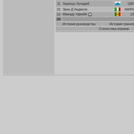
11
Лоренцо Лунадей
LW/
22
Эрик Д`Анджели
AM/R
Мамаду Ндиайе
13
S
20
История руководства
История транс
Статистика игроков