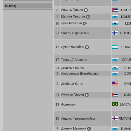
Выход
Асаэль Гарсия
8
LD/CD/
Маттиа Пьястра
4
LD/LB/
Лука Москони
20
LD/
21
Чальти Стрёмстен
CD/RD/
Луис Оливейра
12
CD/R
17
Томас Д`Алессио
CD/L
23
Джакомо Конти
CD/
5
Алессандро Джамбальво
CD/
2
Джейсон Катни
DM/
Аугусто Гарсия
24
DM/
19
Франклин
LM/CM/
10
Андрас Фредериксберг
RM/AM/
Джанни Маньяни
7
RM/A