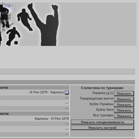
матчи
Статистика по турнирам:
И Рил 1879
-
Карпаты
Украина (д.1)
---
Товарищеские матчи
---
Кубок Украины
---
Кубок Лиги
матчи
Все турниры
Карпаты
-
И Рил 1879
---
---
---