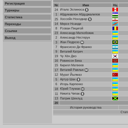
Регистрация
№
Имя
Нц
Итало Эспиноса
24
Турниры
1
Абдумавлон Абдуджалилов
Статистика
Хоссейн Ноходкар
25
14
Мерсе Нсанди
Переходы
8
Рэзван Пицигой
Ссылки
23
Александр Маткобожик
2
Александр Нестерук
Выход
Жан Педрозо
3
7
Франсиско Ди Франко
9
Виталий Катрич
19
Чу Хён Джэ
16
Ровинсон Бека
15
Кирилл Матвеев
Виталий Равлык
17
12
Мурат Йылмаз
Артур Шах
5
6
Игорь Карпенко
Юрий Тлумак
18
Никита Чипак
11
13
Патрик Шеклуд
20
История руководства
Стат