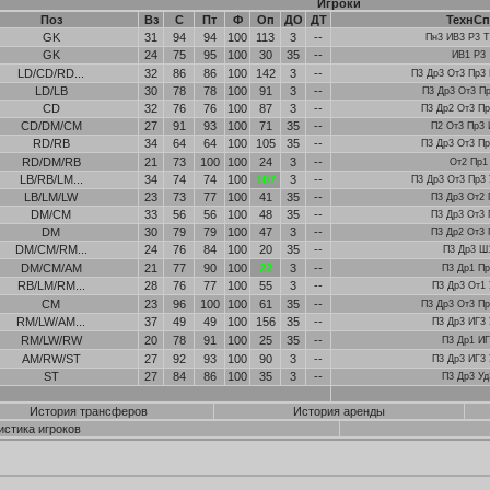
Игроки
Поз
Вз
С
Пт
Ф
Оп
ДО
ДТ
ТехнСп
GK
31
94
94
100
113
3
--
Пн3 ИВ3 Р3 Т
GK
24
75
95
100
30
35
--
ИВ1 Р3
LD/CD/RD...
32
86
86
100
142
3
--
П3 Др3 От3 Пр3 
LD/LB
30
78
78
100
91
3
--
П3 Др3 От3 Пр
CD
32
76
76
100
87
3
--
П3 Др2 От3 Пр
CD/DM/CM
27
91
93
100
71
35
--
П2 От3 Пр3 
RD/RB
34
64
64
100
105
35
--
П3 Др3 От3 Пр
RD/DM/RB
21
73
100
100
24
3
--
От2 Пр1
LB/RB/LM...
34
74
74
100
107
3
--
П3 Др3 От3 Пр3 
LB/LM/LW
23
73
77
100
41
35
--
П3 Др3 От2 
DM/CM
33
56
56
100
48
35
--
П3 Др3 От3 
DM
30
79
79
100
47
3
--
П3 Др2 От3 
DM/CM/RM...
24
76
84
100
20
35
--
П3 Др3 Ш
DM/CM/AM
21
77
90
100
22
3
--
П3 Др1 Пр
RB/LM/RM...
28
76
77
100
55
3
--
П3 Др3 От1 
CM
23
96
100
100
61
35
--
П3 Др3 От3 Пр
RM/LW/AM...
37
49
49
100
156
35
--
П3 Др3 ИГ3 
RM/LW/RW
20
78
91
100
25
35
--
П3 Др1 ИГ
AM/RW/ST
27
92
93
100
90
3
--
П3 Др3 ИГ3 
ST
27
84
86
100
35
3
--
П3 Др3 Уд
История трансферов
История аренды
истика игроков