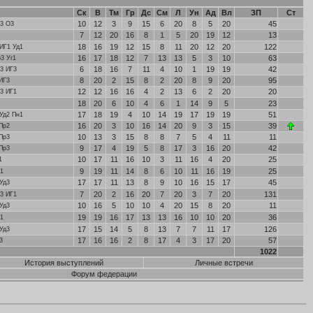
Ск
В
Тм
Гр
Дс
См
Л
Ун
Ад
Вл
ЗП
Ст
10
12
3
9
15
6
20
8
5
20
45
3 О3
7
12
20
16
8
1
5
20
19
12
13
18
16
19
12
15
8
11
20
12
20
122
ИГ1 Уд1
16
17
18
12
7
13
13
5
3
10
63
3 Уг1
6
18
16
7
11
4
10
1
19
19
42
3 ИГ3
8
20
2
15
8
2
20
8
9
20
95
ИГ3
12
12
16
16
4
2
13
6
2
20
20
3 ИГ1
18
20
6
10
4
6
1
14
9
5
23
17
18
19
4
10
14
19
17
19
19
51
Уд2 Пн1
16
20
3
10
16
14
20
9
3
15
39
Пр2
10
13
3
15
8
8
7
5
4
11
11
Пр3
9
17
4
19
5
8
17
3
16
20
42
Пр3
10
17
11
16
10
3
11
16
4
20
25
1
9
19
11
14
8
6
10
11
16
19
25
1
17
17
11
13
8
9
10
16
15
17
45
Уд3
7
20
2
16
20
7
20
3
7
20
131
3 ИГ1
10
16
5
10
10
4
20
15
8
20
11
Уд3
19
19
16
17
13
13
16
10
10
20
36
1
17
15
14
5
8
13
7
7
11
17
126
Уд3
17
16
16
2
8
17
4
3
17
20
57
3
1022
История выступлений
Личные встречи
Форум федерации