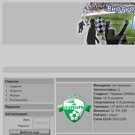
Главная
Менеджер:
не назначен
•
Главная
Автосоставы:
()
•
Новости
Стадион:
Украина (55000)
•
Форум
База:
10-й уровень
•
Расписание
Спортшкола:
5-й уровень 
Тренеры:
гл7.фп3.тх9.тк4
Правила
Финансы:
11 791 334
Авторизация
Рейтинг:
скрыт
Сила 11/14:
931/1158
Имя:
Пароль: