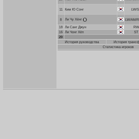
11
Ким Ю Сонг
LW/
Ли Чу Хёнг
8
LW/AM/
18
Ли Санг Джун
RW
16
Ли Чонг Хёп
ST
20
История руководства
История транс
Статистика игроков