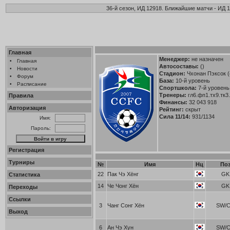
36-й сезон, ИД 12918. Ближайшие матчи - ИД 1
Главная
Менеджер:
не назначен
•
Главная
Автосоставы:
()
•
Новости
Стадион:
Чхонан Пэксок (
•
Форум
База:
10-й уровень
•
Расписание
Спортшкола:
7-й уровень 
Тренеры:
гл6.фп1.тх9.тк3
Правила
Финансы:
32 043 918
Авторизация
Рейтинг:
скрыт
Сила 11/14:
931/1134
Имя:
Пароль:
Регистрация
Турниры
№
Имя
Нц
По
22
Пак Чэ Хёнг
GK
Статистика
14
Че Чонг Хён
GK
Переходы
Ссылки
3
Чанг Сонг Хён
SW/
Выход
6
Ан Чэ Хун
SW/