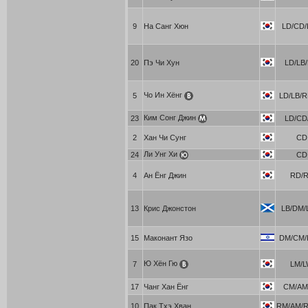
9
На Санг Хюн
LD/CD/L
20
Пэ Чи Хун
LD/LB
Чо Ин Хёнг
5
LD/LB/R
Ким Сонг Джин
23
LD/CD
2
Хан Чи Сунг
CD
Ли Унг Хи
24
CD
4
Ан Ёнг Джин
RD/
13
Крис Джонстон
LB/DM/L
15
Маконант Язо
DM/CM/R
Ю Хён Гю
7
LM/
17
Чанг Хан Ёнг
CM/AM
10
Пак Тхэ Хван
RM/AM/