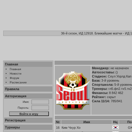
36-й сезон, ИД 12918. Ближайшие матчи - ИД 1
Главная
Менеджер:
не назначен
•
Главная
Автосоставы:
()
•
Новости
Стадион:
Сеул Уорлд Кап 
•
Форум
База:
3-й уровень
•
Расписание
Спортшкола:
5-й уровень 
Тренеры:
гл5.фп2.тх5.тк2
Правила
Финансы:
8 842 462
Авторизация
Рейтинг:
скрыт
Сила 11/14:
785/941
Имя:
Пароль:
Регистрация
№
Имя
Нц
По
Турниры
16
Ким Чхур Хо
G