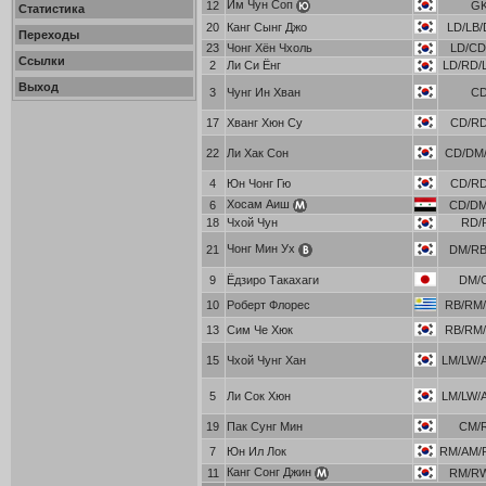
Им Чун Соп
12
G
Статистика
20
Канг Сынг Джо
LD/LB/
Переходы
23
Чонг Хён Чхоль
LD/C
Ссылки
2
Ли Си Ёнг
LD/RD/
Выход
3
Чунг Ин Хван
C
17
Хванг Хюн Су
CD/R
22
Ли Хак Сон
CD/DM/
4
Юн Чонг Гю
CD/R
Хосам Аиш
6
CD/D
18
Чхой Чун
RD/
Чонг Мин Ух
21
DM/R
9
Ёдзиро Такахаги
DM/
10
Роберт Флорес
RB/RM/
13
Сим Че Хюк
RB/RM/
15
Чхой Чунг Хан
LM/LW/
5
Ли Сок Хюн
LM/LW/
19
Пак Сунг Мин
CM/
7
Юн Ил Лок
RM/AM/
Канг Сонг Джин
11
RM/R