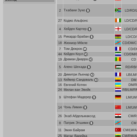
Тхабани Зуке
2
LD/RD/L
27
Коджо Альфонс
LD/CD/R
Хейден Картер
4
LD/CD/R
Рикардо Брабан
15
LD/CD
18
Жюниор Мбеле
CD/DM/C
Том Дюкрок
7
CD/
Кейден Коул
44
CD/DM/C
Драман Диарра
19
CD
Алекс Шехада
5
RD/RB
Димитри Льенар
20
LB/LM
Кеймер Сандоваль
13
DM
16
Евгений Котюн
DM/R
24
Милан ван Эвейк
RB/LM/R
Штефан Мадерер
9
LM/LW
Чэнь Лимин
14
LM/LW
26
Эхаб Абдельмаксод
CM/
Патрик Этшими
8
CM
11
Эмин Байрам
CM/LW/A
25
Матас Варейка
CM/RM/A