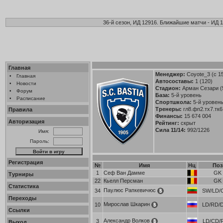
36-й сезон, ИД 12916. Ближайшие матчи - ИД 1
Главная
Менеджер:
Coyote_3
(с 1
•
Главная
Автосоставы:
1 (120)
•
Новости
Стадион:
Арман Сезари (
•
Форум
База:
5-й уровень
•
Расписание
Спортшкола:
5-й уровен
Тренеры:
гл8.фп2.тх7.тк6
Правила
Финансы:
15 674 004
Авторизация
Рейтинг:
скрыт
Сила 11/14:
992/1226
Имя:
Пароль:
Регистрация
№
Имя
Нц
Поз
1
Сеф Ван Дамме
GK
Турниры
22
Кьелл Персман
GK
Статистика
Паулюс Рапкевичюс
34
SW/LD/C
Переходы
Мирослав Шкарин
10
LD/RD/D
Ссылки
Александр Волков
3
LD/CD/R
Выход