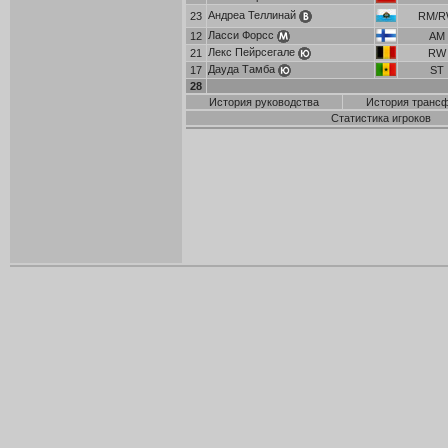
Андреа Теллинай
23
RM/
Ласси Форсс
12
AM
Лекс Пейрсегале
21
RW
Дауда Тамба
17
ST
28
История руководства
История транс
Статистика игроков