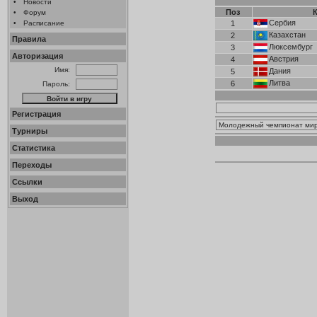
•
Новости
Поз
•
Форум
Сербия
•
Расписание
1
Казахстан
2
Правила
Люксембург
3
Авторизация
Австрия
4
Имя:
Дания
5
Литва
6
Пароль:
Регистрация
Турниры
Статистика
Переходы
Ссылки
Выход