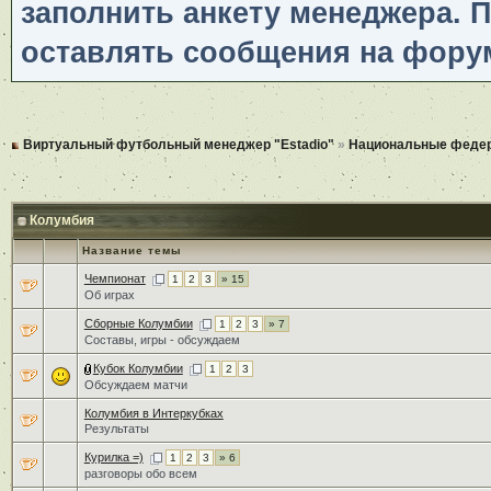
заполнить анкету менеджера. 
оставлять сообщения на фору
Виртуальный футбольный менеджер "Estadio"
»
Национальные феде
Колумбия
Название темы
Чемпионат
1
2
3
» 15
Об играх
Сборные Колумбии
1
2
3
» 7
Составы, игры - обсуждаем
Кубок Колумбии
1
2
3
Обсуждаем матчи
Колумбия в Интеркубках
Результаты
Курилка =)
1
2
3
» 6
разговоры обо всем