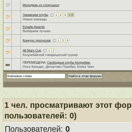
Молодежь из спортшкол
Занимаем клубы
1
2
3
» 5
Новые команды
Estadio Awards
Выбираем лучших
Конкурс прогнозов
1
2
3
All Stars Cup
1
2
Колумбийский товарищеский турнир
ПЕРЕМЕЩЕНА:
Свободные клубы Колумбии.
Онсе Кальдас, Депортиво Перейра, Бояка Чико
1
чел. просматривают этот фору
пользователей: 0)
Пользователей:
0