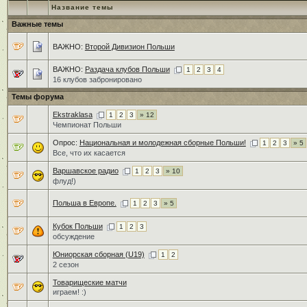
Название темы
Важные темы
ВАЖНО:
Второй Дивизион Польши
ВАЖНО:
Раздача клубов Польши
1
2
3
4
16 клубов забронировано
Темы форума
Ekstraklasa
1
2
3
» 12
Чемпионат Польши
Опрос:
Национальная и молодежная сборные Польши!
1
2
3
» 5
Все, что их касается
Варшавское радио
1
2
3
» 10
флуд!)
Польша в Европе.
1
2
3
» 5
Кубок Польши
1
2
3
обсуждение
Юниорская сборная (U19)
1
2
2 сезон
Товарищеские матчи
играем! :)